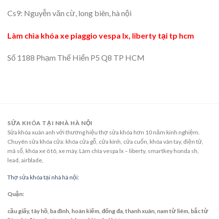
Cs9: Nguyễn văn cừ, long biên, hà nội
Làm chìa khóa xe piaggio vespa lx, liberty tại tp hcm
Số 1188 Phạm Thế Hiển P5 Q8 TP HCM
SỬA KHÓA TẠI NHÀ HÀ NỘI
Sửa khóa xuân anh với thương hiệu thợ sửa khóa hơn 10 năm kinh nghiệm.
Chuyên sửa khóa cửa: khóa cửa gỗ, cửa kính, cửa cuốn, khóa vân tay, điện tử,
mã số, khóa xe ô tô, xe máy. Làm chìa vespa lx – liberty, smartkey honda sh,
lead, airblade,
Thợ sửa khóa tại nhà hà nội:
Quận:
cầu giấy, tây hồ, ba đình, hoàn kiếm, đống đa, thanh xuân, nam từ liêm, bắc từ