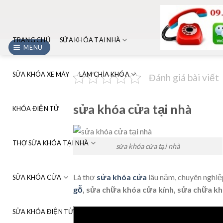
Skip
to
content
TRANG CHỦ
SỬA KHÓA TẠI NHÀ
MENU
SỬA KHÓA XE MÁY
LÀM CHÌA KHÓA
Đánh giá bài viết
sửa khóa cửa tại nhà
KHÓA ĐIỆN TỬ
THỢ SỬA KHÓA TẠI NHÀ
sửa khóa cửa tại nhà
Là thợ
sửa khóa cửa
lâu năm, chuyên nghiệp,
SỬA KHÓA CỬA
gỗ
, sửa chữa khóa cửa kính, sửa chữa k
SỬA KHÓA ĐIỆN TỬ HÀ NỘI