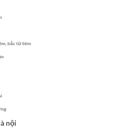
m
êm, bắc từ liêm
ân
i
ưng
à nội