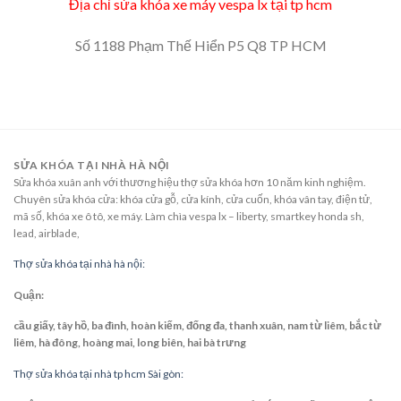
Địa chỉ sửa khóa xe máy vespa lx tại tp hcm
Số 1188 Phạm Thế Hiển P5 Q8 TP HCM
SỬA KHÓA TẠI NHÀ HÀ NỘI
Sửa khóa xuân anh với thương hiệu thợ sửa khóa hơn 10 năm kinh nghiệm.
Chuyên sửa khóa cửa: khóa cửa gỗ, cửa kính, cửa cuốn, khóa vân tay, điện tử,
mã số, khóa xe ô tô, xe máy. Làm chìa vespa lx – liberty, smartkey honda sh,
lead, airblade,
Thợ sửa khóa tại nhà hà nội:
Quận:
cầu giấy, tây hồ, ba đình, hoàn kiếm, đống đa, thanh xuân, nam từ liêm, bắc từ
liêm, hà đông, hoàng mai, long biên, hai bà trưng
Thợ sửa khóa tại nhà tp hcm Sài gòn: