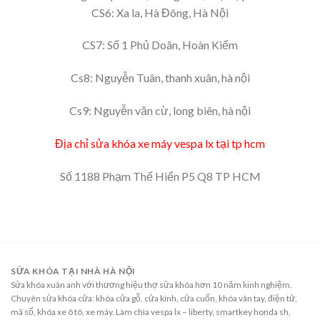
CS6: Xa la, Hà Đông, Hà Nội
CS7: Số 1 Phủ Doãn, Hoàn Kiếm
Cs8: Nguyễn Tuân, thanh xuân, hà nội
Cs9: Nguyễn văn cừ, long biên, hà nội
Địa chỉ sửa khóa xe máy vespa lx tại tp hcm
Số 1188 Phạm Thế Hiển P5 Q8 TP HCM
SỬA KHÓA TẠI NHÀ HÀ NỘI
Sửa khóa xuân anh với thương hiệu thợ sửa khóa hơn 10 năm kinh nghiệm.
Chuyên sửa khóa cửa: khóa cửa gỗ, cửa kính, cửa cuốn, khóa vân tay, điện tử,
mã số, khóa xe ô tô, xe máy. Làm chìa vespa lx – liberty, smartkey honda sh,