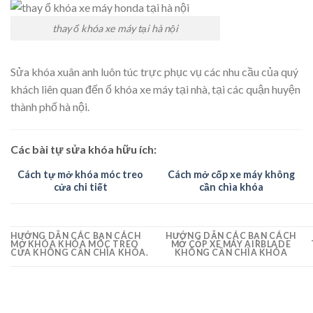
thay ổ khóa xe máy tại hà nội
Sửa khóa xuân anh luôn túc trực phục vụ các nhu cầu của quý
khách liên quan đến ổ khóa xe máy tại nhà, tại các quận huyện
thành phố hà nội.
Các bài tự sửa khóa hữu ích:
Cách tự mở khóa móc treo
Cách mở cốp xe máy không
cửa chi tiết
cần chìa khóa
HƯỚNG DẪN CÁC BẠN CÁCH
HƯỚNG DẪN CÁC BẠN CÁCH
MỞ KHÓA KHÓA MÓC TREO
MỞ CỐP XE MÁY AIRBLADE
CỬA KHÔNG CẦN CHÌA KHÓA.
KHÔNG CẦN CHÌA KHÓA