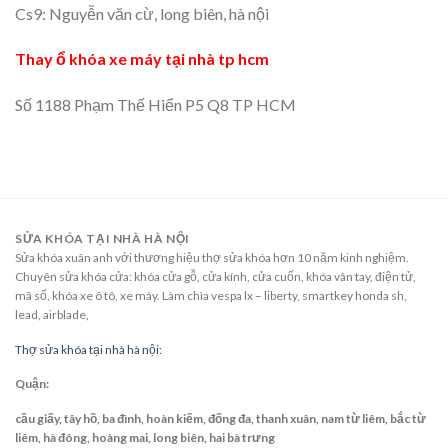
Cs9: Nguyễn văn cừ, long biên, hà nội
Thay ổ khóa xe máy tại nhà tp hcm
Số 1188 Phạm Thế Hiển P5 Q8 TP HCM
SỬA KHÓA TẠI NHÀ HÀ NỘI
Sửa khóa xuân anh với thương hiệu thợ sửa khóa hơn 10 năm kinh nghiệm.
Chuyên sửa khóa cửa: khóa cửa gỗ, cửa kính, cửa cuốn, khóa vân tay, điện tử,
mã số, khóa xe ô tô, xe máy. Làm chìa vespa lx – liberty, smartkey honda sh,
lead, airblade,
Thợ sửa khóa tại nhà hà nội:
Quận:
cầu giấy, tây hồ, ba đình, hoàn kiếm, đống đa, thanh xuân, nam từ liêm, bắc từ
liêm, hà đông, hoàng mai, long biên, hai bà trưng