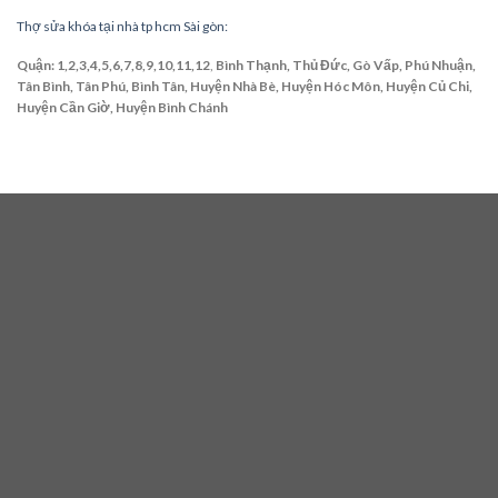
Thợ sửa khóa tại nhà tp hcm Sài gòn:
Quận: 1,2,3,4,5,6,7,8,9,10,11,12
,
Bình Thạnh, Thủ Đức, Gò Vấp, Phú Nhuận,
Tân Bình, Tân Phú, Bình Tân, Huyện Nhà Bè, Huyện Hóc Môn, Huyện Củ Chi,
Huyện Cần Giờ, Huyện Bình Chánh