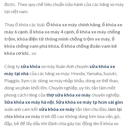
được. Theo quy chế tiêu chuẩn bảo hành của các hãng xe máy
tại việt nam.
Thay ổ khóa các loại:
Ổ khóa xe máy chính hãng
,
ổ khóa xe
máy 6 cạnh
,
ổ khóa xe máy 4 cạnh, ổ khóa xe máy chống
trộm, khóa điện tử thông minh chống trộm xe máy, ổ
khóa chống vam phá khóa, ổ khóa chống đoản vam bẻ
khóa cơ khí
…vv
Công ty
sửa khóa
xe máy Xuân Anh chuyên
sửa khóa xe
máy tại nhà
của các hãng xe máy: Honda, Yamaha, Suzuki,
Piaggio, Sym các dòng xe máy nhập khẩu, dòng xe thể thao,
dòng xe phân khối lớn. Chuyên nghiệp, uy tín, tận tâm một
phong cách riêng của
thợ sửa khóa xe máy
chuyên nghiệp.
Sửa khóa xe máy hà nội
,
Sửa khóa xe máy tp hcm sài gòn
xuân anh cam kết
sửa khóa xe máy
tận tâm chu đáo,
làm lại
chìa khóa xe máy
trình độ cao không dùng kìm búa vặn, gõ,
đập, bẻ để lấy dấu khi đánh chìa gây tác động lên ổ khóa xe