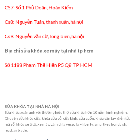
CS7: Số 1 Phủ Doãn, Hoàn Kiếm
Cs8: Nguyễn Tuân, thanh xuân, hà nội
Cs9: Nguyễn văn cừ, long biên, hà nội
Địa chỉ sửa khóa xe máy tại nhà tp hcm
Số 1188 Phạm Thế Hiển P5 Q8 TP HCM
SỬA KHÓA TẠI NHÀ HÀ NỘI
Sửa khóa xuân anh với thương hiệu thợ sửa khóa hơn 10 năm kinh nghiệm.
Chuyên sửa khóa cửa: khóa cửa gỗ, cửa kính, cửa cuốn, khóa vân tay, điện tử,
mã số, khóa xe ô tô, xe máy. Làm chìa vespa lx – liberty, smartkey honda sh,
lead, airblade,