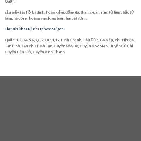
Quận:
cầu giấy, tây hồ, ba đình, hoàn kiếm, đống đa, thanh xuân, nam từ liêm, bắc từ
liêm, hà đông, hoàng mai, long biên, hai bà trưng
Thợ sửa khóa tại nhà tp hcm Sài gòn:
Quận: 1,2,3,4,5,6,7,8,9,10,11,12
,
Bình Thạnh, Thủ Đức, Gò Vấp, Phú Nhuận,
Tân Bình, Tân Phú, Bình Tân, Huyện Nhà Bè, Huyện Hóc Môn, Huyện Củ Chi,
Huyện Cần Giờ, Huyện Bình Chánh