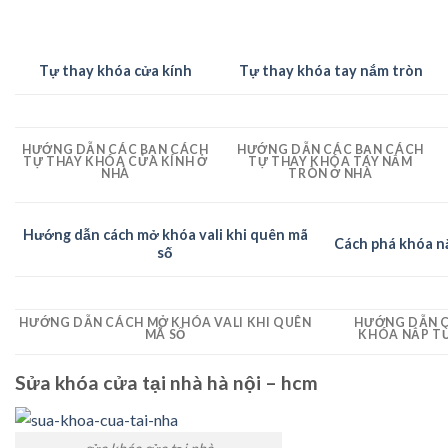
Tự thay khóa cửa kính
Tự thay khóa tay nắm tròn
HƯỚNG DẪN CÁC BẠN CÁCH
HƯỚNG DẪN CÁC BẠN CÁCH
TỰ THAY KHÓA CỬA KÍNH Ở
TỰ THAY KHÓA TAY NẮM
NHÀ
TRÒN Ở NHÀ
Hướng dẫn cách mở khóa vali khi quên mã
Cách phá khóa n
số
HƯỚNG DẪN CÁCH MỞ KHÓA VALI KHI QUÊN
HƯỚNG DẪN 
MÃ SỐ
KHÓA NẮP TỪ
Sửa khóa cửa tại nhà hà nội – hcm