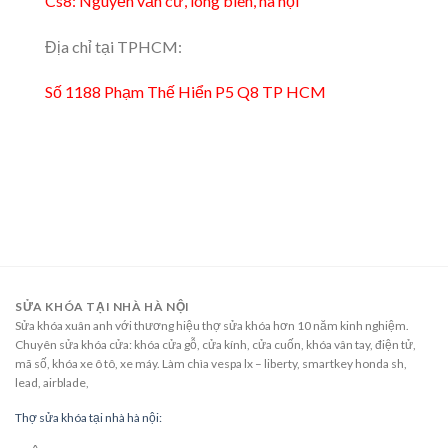
Cs8: Nguyễn văn cừ, long biên, hà nội
Địa chỉ tại TPHCM:
Số 1188 Phạm Thế Hiển P5 Q8 TP HCM
SỬA KHÓA TẠI NHÀ HÀ NỘI
Sửa khóa xuân anh với thương hiệu thợ sửa khóa hơn 10 năm kinh nghiệm.
Chuyên sửa khóa cửa: khóa cửa gỗ, cửa kính, cửa cuốn, khóa vân tay, điện tử,
mã số, khóa xe ô tô, xe máy. Làm chìa vespa lx – liberty, smartkey honda sh,
lead, airblade,
Thợ sửa khóa tại nhà hà nội: