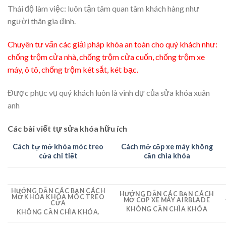
Thái độ làm việc: luôn tận tâm quan tâm khách hàng như
người thân gia đình.
Chuyên tư vấn các giải pháp khóa an toàn cho quý khách như:
chống trộm cửa nhà, chống trộm cửa cuốn, chống trộm xe
máy, ô tô, chống trộm két sắt, két bạc.
Được phục vụ quý khách luôn là vinh dự của sửa khóa xuân
anh
Các bài viết tự sửa khóa hữu ích
Cách tự mở khóa móc treo
Cách mở cốp xe máy không
cửa chi tiết
cần chìa khóa
HƯỚNG DẪN CÁC BẠN CÁCH
HƯỚNG DẪN CÁC BẠN CÁCH
MỞ KHÓA KHÓA MÓC TREO
MỞ CỐP XE MÁY AIRBLADE
CỬA
KHÔNG CẦN CHÌA KHÓA
KHÔNG CẦN CHÌA KHÓA.