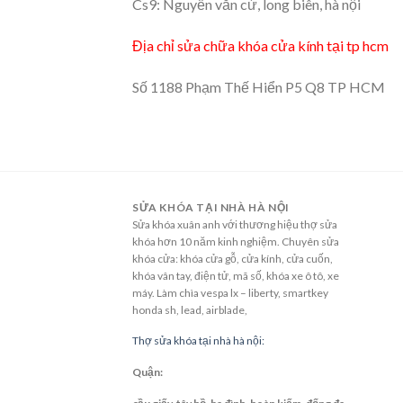
Cs9: Nguyễn văn cừ, long biên, hà nội
Địa chỉ sửa chữa khóa cửa kính tại tp hcm
Số 1188 Phạm Thế Hiển P5 Q8 TP HCM
SỬA KHÓA TẠI NHÀ HÀ NỘI
Sửa khóa xuân anh với thương hiệu thợ sửa
khóa hơn 10 năm kinh nghiệm. Chuyên sửa
khóa cửa: khóa cửa gỗ, cửa kính, cửa cuốn,
khóa vân tay, điện tử, mã số, khóa xe ô tô, xe
máy. Làm chìa vespa lx – liberty, smartkey
honda sh, lead, airblade,
Thợ sửa khóa tại nhà hà nội:
Quận: