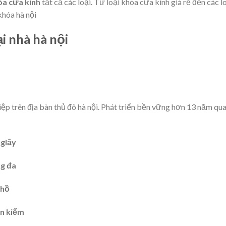
óa cửa kính
tất cả các loại. Từ loại khóa cửa kính giá rẻ đến các 
khóa hà nội
i nhà hà nội
ệp trên địa bàn thủ đô hà nội. Phát triển bền vững hơn 13 năm qu
 giấy
g đa
 hồ
n kiếm