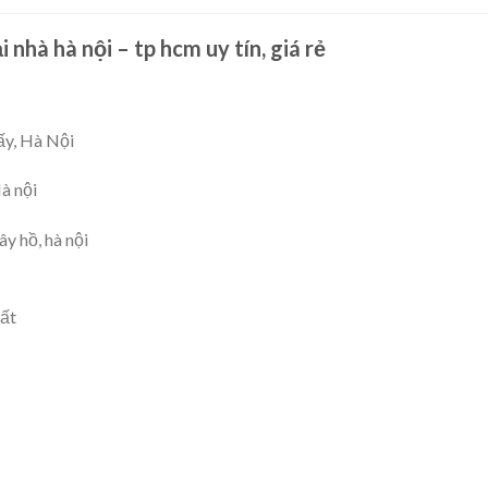
 nhà hà nội – tp hcm uy tín, giá rẻ
ấy, Hà Nội
à nội
ây hồ, hà nội
hất