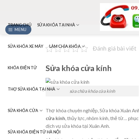
Skip
to
content
TRANG CHỦ
SỬA KHÓA TẠI NHÀ
MENU
SỬA KHÓA XE MÁY
LÀM CHÌA KHÓA
Đánh giá bài viết
Sửa khóa cửa kính
KHÓA ĐIỆN TỬ
THỢ SỬA KHÓA TẠI NHÀ
sửa chữa khóa cửa kính
Thợ khóa chuyên nghiệp, Sửa khóa Xuân An
SỬA KHÓA CỬA
cửa kính
, thủy lực, nhôm kính, thẻ từ… phục
dịch vụ sửa khóa tại Xuân Anh.
SỬA KHÓA ĐIỆN TỬ HÀ NỘI