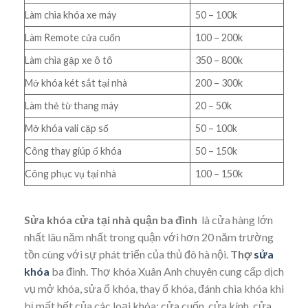
Làm chìa khóa xe máy
50 – 100k
Làm Remote cửa cuốn
100 – 200k
Làm chìa gập xe ô tô
350 – 800k
Mở khóa két sắt tại nhà
200 – 300k
Làm thẻ từ thang máy
20 – 50k
Mở khóa vali cặp số
50 – 100k
Công thay giúp ổ khóa
50 – 150k
Công phục vụ tại nhà
100 – 150k
Sửa khóa cửa tại nhà quận ba đình
là cửa hàng lớn
nhất lâu năm nhất trong quận với hơn 20 năm trường
tồn cùng với sự phát triển của thủ đô hà nội.
Thợ
sửa
khóa
ba đình. Thợ khóa Xuân Anh chuyên cung cấp dịch
vụ mở khóa, sửa ổ khóa, thay ổ khóa, đánh chìa khóa khi
bị mất hết của các loại khóa: cửa cuốn, cửa kính, cửa