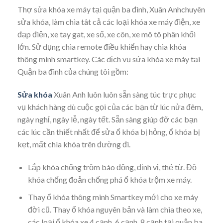
Thợ sửa khóa xe máy tại quận ba đình, Xuân Anhchuyên
sửa khóa, làm chìa tât cả các loại khóa xe máy điện, xe
đạp điện, xe tay gat, xe số, xe côn, xe mô tô phân khối
lớn. Sử dụng chìa remote điều khiển hay chìa khóa
thông minh smartkey. Các dịch vụ sửa khóa xe máy tại
Quận ba đình của chúng tôi gồm:
Sửa khóa
Xuân Anh luôn luôn sẵn sàng túc trực phục
vụ khách hàng dù cuộc gọi của các bạn từ lúc nửa đêm,
ngày nghỉ, ngày lễ, ngày tết. Sẵn sàng giúp đỡ các bạn
các lúc cần thiết nhất để sửa ổ khóa bị hỏng, ổ khóa bị
kẹt, mất chìa khóa trên đường đi.
Lắp khóa chống trộm báo động, định vị, thẻ từ. Độ
khóa chống đoản chống phá ổ khóa trộm xe máy.
Thay ổ khóa thông minh Smartkey mới cho xe máy
đời cũ. Thay ổ khóa nguyên bản và làm chìa theo xe,
các loại ổ khóa xe 4 cạnh, 6 cạnh, 8 cạnh tại quận ba