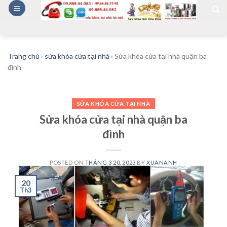
Skip
to
content
Trang chủ
›
sửa khóa cửa tại nhà
›
Sửa khóa cửa tại nhà quận ba
đình
SỬA KHÓA CỬA TẠI NHÀ
Sửa khóa cửa tại nhà quận ba
đình
POSTED ON
THÁNG 3 20, 2023
BY
XUANANH
20
Th3