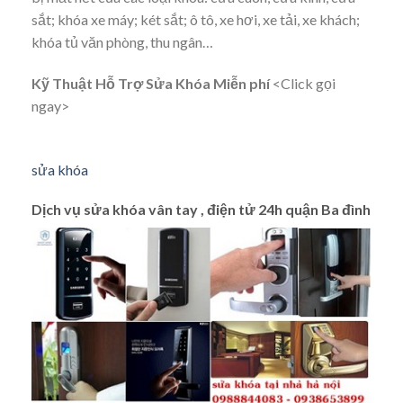
sắt; khóa xe máy; két sắt; ô tô, xe hơi, xe tải, xe khách;
khóa tủ văn phòng, thu ngân…
Kỹ Thuật Hỗ Trợ Sửa Khóa Miễn phí
<Click gọi
ngay>
sửa khóa
Dịch vụ sửa khóa vân tay , điện tử 24h quận Ba đình