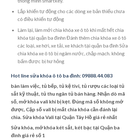
thông minh smartkey.
Lắp khiển tự động cho các dòng xe bản thiếu chưa
có điều khiển tự động
Làm lại, làm mới chìa khóa xe ô tô khi mất hết chìa
khóa tại quận ba đìnhn Đánh thêm chìa khóa xe ô tô
các loại, xe hơi, xe tải, xe khách tại quận ba đình Sửa
chìa khóa xe ô tô bị ngâm nước, chập mạch. không
bấm được bị hư hỏng
Hot line sửa khóa ô tô ba đình: 09888.44.083
bàn làm việc, tủ bếp, tủ kệ tivi, tủ rượu các loại tủ
sắt kỹ thuật, tủ thu ngân tủ bán hàng. Nhận dò mã
số, mở khóa vali khi bị kẹt. Đúng mã số không mở
được, Cặp số vali bị mất chìa khóa cần đánh lại
chìa.
Sửa khóa Vali tại Quận Tây Hồ
giá rẻ nhất
Sửa khóa, mở khóa két sắt, két bạc tại Quận ba
đình giá rẻ số 1