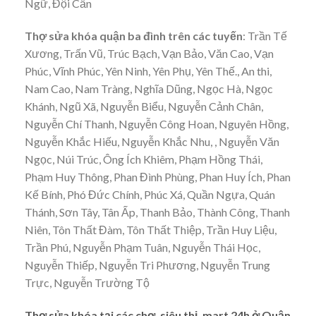
Ngữ, Đội Cấn
Thợ sửa khóa quận ba đình trên các tuyến
: Trần Tế
Xương, Trấn Vũ, Trúc Bạch, Vạn Bảo, Văn Cao, Vạn
Phúc, Vĩnh Phúc, Yên Ninh, Yên Phụ, Yên Thế., An thi,
Nam Cao, Nam Tràng, Nghĩa Dũng, Ngọc Hà, Ngọc
Khánh, Ngũ Xã, Nguyễn Biểu, Nguyễn Cảnh Chân,
Nguyễn Chí Thanh, Nguyễn Công Hoan, Nguyên Hồng,
Nguyễn Khắc Hiếu, Nguyễn Khắc Nhu, , Nguyễn Văn
Ngọc, Núi Trúc, Ông Ích Khiêm, Phạm Hồng Thái,
Phạm Huy Thông, Phan Đình Phùng, Phan Huy Ích, Phan
Kế Bính, Phó Đức Chính, Phúc Xá, Quần Ngựa, Quán
Thánh, Sơn Tây, Tân Ấp, Thanh Bảo, Thành Công, Thanh
Niên, Tôn Thất Đàm, Tôn Thất Thiệp, Trần Huy Liệu,
Trần Phú, Nguyễn Phạm Tuân, Nguyễn Thái Học,
Nguyễn Thiếp, Nguyễn Tri Phương, Nguyễn Trung
Trực, Nguyễn Trường Tộ
Thợ sửa khóa tại các chợ, siêu thị, mart 24h ở Quận