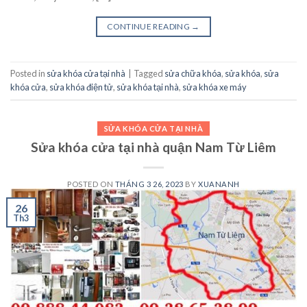
CONTINUE READING
→
Posted in
sửa khóa cửa tại nhà
|
Tagged
sửa chữa khóa
,
sửa khóa
,
sửa
khóa cửa
,
sửa khóa điện tử
,
sửa khóa tại nhà
,
sửa khóa xe máy
SỬA KHÓA CỬA TẠI NHÀ
Sửa khóa cửa tại nhà quận Nam Từ Liêm
POSTED ON
THÁNG 3 26, 2023
BY
XUANANH
26
Th3