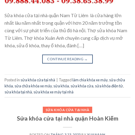
Sửa khóa cửa tại nhà quận Nam Từ Liêm là cửa hàng lớn
nhất lâu năm nhất trong quận với hơn 20 năm trường tồn
cùng với sự phát triển của thủ đô hà nội. Thợ sửa khóa Nam
Từ Liêm. Thợ khóa Xuân Anh chuyên cung cấp dịch vụ mở
khóa, sửa ổ khóa, thay ổ khóa, đánh […]
CONTINUE READING
→
Posted in
sửa khóa cửa tại nhà
|
Tagged
làm chìa khóa xe máy
,
sửa chữa
khóa
,
sửa chữa khóa xe máy
,
sửa khóa
,
sửa khóa cửa
,
sửa khóa điện tử
,
sửa khóa tại nhà
,
sửa khóa xe máy tại nhà
SỬA KHÓA CỬA TẠI NHÀ
Sửa khóa cửa tại nhà quận Hoàn Kiếm
POSTED ON
THÁNG 3 23, 2023
BY
XUANANH