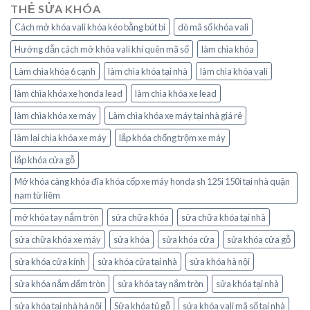
THẺ SỬA KHÓA
Cách mở khóa vali khóa kéo bằng bút bi
dò mã số khóa vali
Hướng dẫn cách mở khóa vali khi quên mã số
làm chìa khóa
Làm chìa khóa 6 cạnh
làm chìa khóa tại nhà
làm chìa khóa vali
làm chìa khóa xe honda lead
làm chìa khóa xe lead
làm chìa khóa xe máy
Làm chìa khóa xe máy tại nhà giá rẻ
làm lại chìa khóa xe máy
lắp khóa chống trộm xe máy
lắp khóa cửa gỗ
Mở khóa càng khóa đĩa khóa cốp xe máy honda sh 125i 150i tại nhà quận
nam từ liêm
mở khóa tay nắm tròn
sửa chữa khóa
sửa chữa khóa tại nhà
sửa chữa khóa xe máy
sửa khóa
sửa khóa cửa
sửa khóa cửa gỗ
sửa khóa cửa kính
sửa khóa cửa tại nhà
sửa khóa hà nội
sửa khóa nắm đấm tròn
sửa khóa tay nắm tròn
sửa khóa tại nhà
sửa khóa tại nhà hà nội
Sửa khóa tủ gỗ
sửa khóa vali mã số tại nhà