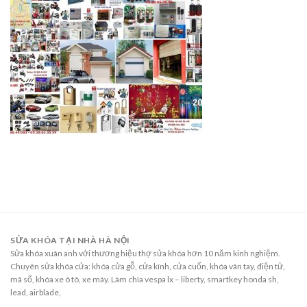
SỬA KHÓA TẠI NHÀ HÀ NỘI
Sửa khóa xuân anh với thương hiệu thợ sửa khóa hơn 10 năm kinh nghiệm.
Chuyên sửa khóa cửa: khóa cửa gỗ, cửa kính, cửa cuốn, khóa vân tay, điện tử,
mã số, khóa xe ô tô, xe máy. Làm chìa vespa lx – liberty, smartkey honda sh,
lead, airblade,