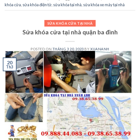
khóa cửa
,
sửa khóa điện tử
,
sửa khóa tại nhà
,
sửa khóa xe máy tại nhà
SỬA KHÓA CỬA TẠI NHÀ
Sửa khóa cửa tại nhà quận ba đình
POSTED ON
THÁNG 3 20, 2023
BY
XUANANH
20
Th3