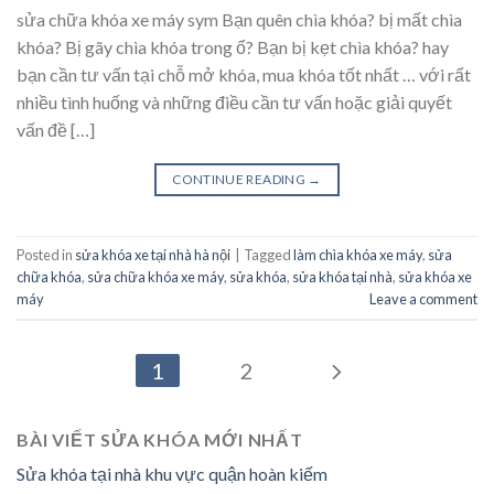
sửa chữa khóa xe máy sym Bạn quên chìa khóa? bị mất chìa
khóa? Bị gãy chìa khóa trong ổ? Bạn bị kẹt chìa khóa? hay
bạn cần tư vấn tại chỗ mở khóa, mua khóa tốt nhất … với rất
nhiều tình huống và những điều cần tư vấn hoặc giải quyết
vấn đề […]
CONTINUE READING
→
Posted in
sửa khóa xe tại nhà hà nội
|
Tagged
làm chìa khóa xe máy
,
sửa
chữa khóa
,
sửa chữa khóa xe máy
,
sửa khóa
,
sửa khóa tại nhà
,
sửa khóa xe
máy
Leave a comment
1
2
BÀI VIẾT SỬA KHÓA MỚI NHẤT
Sửa khóa tại nhà khu vực quận hoàn kiếm