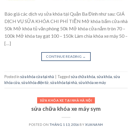
Báo giá các dịch vụ sửa khóa tại Quận Ba Đình như sau: GIÁ
DỊCH VỤ SỬA KHÓA CHI PHÍ TIỀN Mở khóa bấm cửa nhà
50k Mở khóa tủ văn phòng 50k Mở khóa cửa nắm tròn 70 –
100k Mở khóa tay gạt 100 – 150k Làm chìa khóa xe máy 50 –
[…]
CONTINUE READING
→
Posted in
sửa khóa cửa tại nhà
|
Tagged
sửa chữa khóa
,
sửa khóa
,
sửa
khóa cửa
,
sửa khóa điện tử
,
sửa khóa tại nhà
,
sửa khóa xe máy
SỬA KHÓA XE TẠI NHÀ HÀ NỘI
sửa chữa khóa xe máy sym
POSTED ON
THÁNG 1 13, 2016
BY
XUANANH