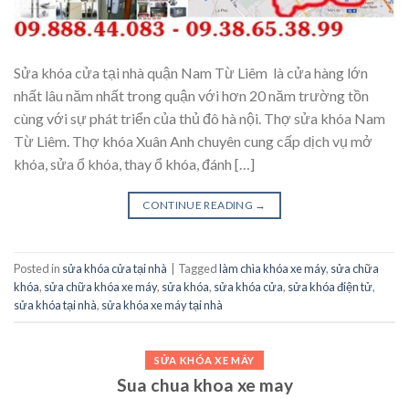
Sửa khóa cửa tại nhà quận Nam Từ Liêm là cửa hàng lớn
nhất lâu năm nhất trong quận với hơn 20 năm trường tồn
cùng với sự phát triển của thủ đô hà nội. Thợ sửa khóa Nam
Từ Liêm. Thợ khóa Xuân Anh chuyên cung cấp dịch vụ mở
khóa, sửa ổ khóa, thay ổ khóa, đánh […]
CONTINUE READING
→
Posted in
sửa khóa cửa tại nhà
|
Tagged
làm chìa khóa xe máy
,
sửa chữa
khóa
,
sửa chữa khóa xe máy
,
sửa khóa
,
sửa khóa cửa
,
sửa khóa điện tử
,
sửa khóa tại nhà
,
sửa khóa xe máy tại nhà
SỬA KHÓA XE MÁY
Sua chua khoa xe may