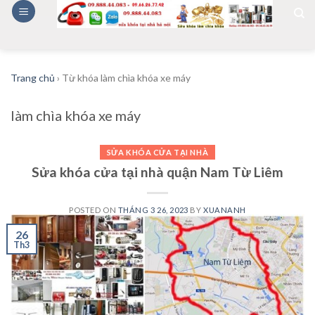
Skip
to
content
Trang chủ
›
Từ khóa làm chìa khóa xe máy
làm chìa khóa xe máy
SỬA KHÓA CỬA TẠI NHÀ
Sửa khóa cửa tại nhà quận Nam Từ Liêm
POSTED ON
THÁNG 3 26, 2023
BY
XUANANH
26
Th3