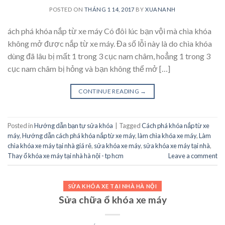
POSTED ON
THÁNG 1 14, 2017
BY
XUANANH
ách phá khóa nắp từ xe máy Có đôi lúc bạn vội mà chìa khóa
không mở được nắp từ xe máy. Đa số lỗi này là do chìa khóa
dùng đã lâu bị mất 1 trong 3 cục nam châm, hoẳng 1 trong 3
cục nam châm bị hỏng và bạn không thể mở […]
CONTINUE READING
→
Posted in
Hướng dẫn bạn tự sửa khóa
|
Tagged
Cách phá khóa nắp từ xe
máy
,
Hướng dẫn cách phá khóa nắp từ xe máy
,
làm chìa khóa xe máy
,
Làm
chìa khóa xe máy tại nhà giá rẻ
,
sửa khóa xe máy
,
sửa khóa xe máy tại nhà
,
Thay ổ khóa xe máy tại nhà hà nội - tp hcm
Leave a comment
SỬA KHÓA XE TẠI NHÀ HÀ NỘI
Sửa chữa ổ khóa xe máy