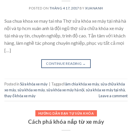
POSTED ON
THÁNG 4 17, 2017
BY
XUANANH
Sua chua khoa xe may tai nha Thợ sửa khóa xe máy tại nhà hà
nội và tp hcm xuân anh là đội ngũ thợ sửa chữa khóa xe máy
tại nhà uy tín, chuyên nghiệp, trình độ cao. Tận tâm với khách
hàng, làm nghề tác phong chuyên nghiệp, phục vụ tất cả mọi
[…]
CONTINUE READING
→
Posted in
Sửa khóa xe máy
|
Tagged
làm chìa khóa xe máy
,
sửa chữa khóa
xe máy
,
sửa khóa xe máy
,
sửa khóa xe máy hà nội
,
sửa khóa xe máy tại nhà
,
thay ổ khóa xe máy
Leave a comment
HƯỚNG DẪN BẠN TỰ SỬA KHÓA
Cách phá khóa nắp từ xe máy