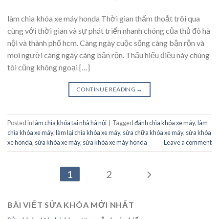
làm chìa khóa xe máy honda Thời gian thấm thoắt trôi qua
cùng với thời gian và sự phát triển nhanh chóng của thủ đô hà
nội và thành phố hcm. Càng ngày cuộc sống càng bận rộn và
mọi người càng ngày càng bận rộn. Thấu hiểu điều này chúng
tôi cũng không ngoại […]
CONTINUE READING
→
Posted in
làm chìa khóa tại nhà hà nội
|
Tagged
đánh chìa khóa xe máy
,
làm
chìa khóa xe máy
,
làm lại chìa khóa xe máy
,
sửa chữa khóa xe máy
,
sửa khóa
xe honda
,
sửa khóa xe máy
,
sửa khóa xe máy honda
Leave a comment
1
2
BÀI VIẾT SỬA KHÓA MỚI NHẤT