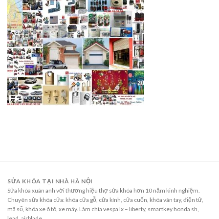
SỬA KHÓA TẠI NHÀ HÀ NỘI
Sửa khóa xuân anh với thương hiệu thợ sửa khóa hơn 10 năm kinh nghiệm.
Chuyên sửa khóa cửa: khóa cửa gỗ, cửa kính, cửa cuốn, khóa vân tay, điện tử,
mã số, khóa xe ô tô, xe máy. Làm chìa vespa lx – liberty, smartkey honda sh,
lead, airblade,