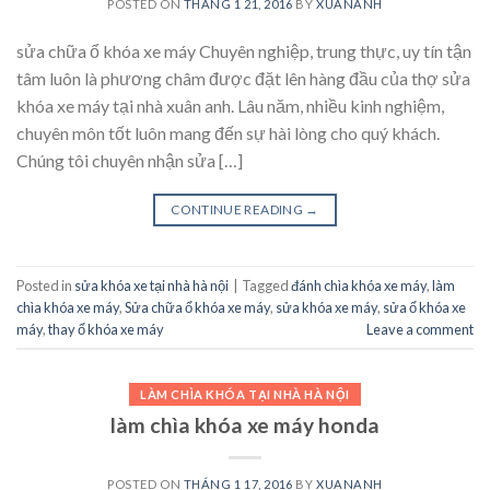
POSTED ON
THÁNG 1 21, 2016
BY
XUANANH
sửa chữa ổ khóa xe máy Chuyên nghiệp, trung thực, uy tín tận
tâm luôn là phương châm được đặt lên hàng đầu của thợ sửa
khóa xe máy tại nhà xuân anh. Lâu năm, nhiều kinh nghiệm,
chuyên môn tốt luôn mang đến sự hài lòng cho quý khách.
Chúng tôi chuyên nhận sửa […]
CONTINUE READING
→
Posted in
sửa khóa xe tại nhà hà nội
|
Tagged
đánh chìa khóa xe máy
,
làm
chìa khóa xe máy
,
Sửa chữa ổ khóa xe máy
,
sửa khóa xe máy
,
sửa ổ khóa xe
máy
,
thay ổ khóa xe máy
Leave a comment
LÀM CHÌA KHÓA TẠI NHÀ HÀ NỘI
làm chìa khóa xe máy honda
POSTED ON
THÁNG 1 17, 2016
BY
XUANANH