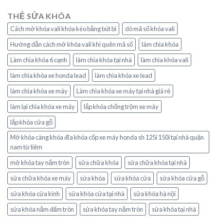
THẺ SỬA KHÓA
Cách mở khóa vali khóa kéo bằng bút bi
dò mã số khóa vali
Hướng dẫn cách mở khóa vali khi quên mã số
làm chìa khóa
Làm chìa khóa 6 cạnh
làm chìa khóa tại nhà
làm chìa khóa vali
làm chìa khóa xe honda lead
làm chìa khóa xe lead
làm chìa khóa xe máy
Làm chìa khóa xe máy tại nhà giá rẻ
làm lại chìa khóa xe máy
lắp khóa chống trộm xe máy
lắp khóa cửa gỗ
Mở khóa càng khóa đĩa khóa cốp xe máy honda sh 125i 150i tại nhà quận
nam từ liêm
mở khóa tay nắm tròn
sửa chữa khóa
sửa chữa khóa tại nhà
sửa chữa khóa xe máy
sửa khóa
sửa khóa cửa
sửa khóa cửa gỗ
sửa khóa cửa kính
sửa khóa cửa tại nhà
sửa khóa hà nội
sửa khóa nắm đấm tròn
sửa khóa tay nắm tròn
sửa khóa tại nhà