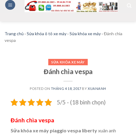
Skip
to
content
Trang chủ
›
Sửa khóa ô tô xe máy
›
Sửa khóa xe máy
›
Đánh chìa
vespa
SỬA KHÓA XE MÁY
Đánh chìa vespa
POSTED ON
THÁNG 4 18, 2017
BY
XUANANH
5/5 - (18 bình chọn)
Đánh chìa vespa
Sửa khóa xe máy piaggio vespa liberty
xuân anh