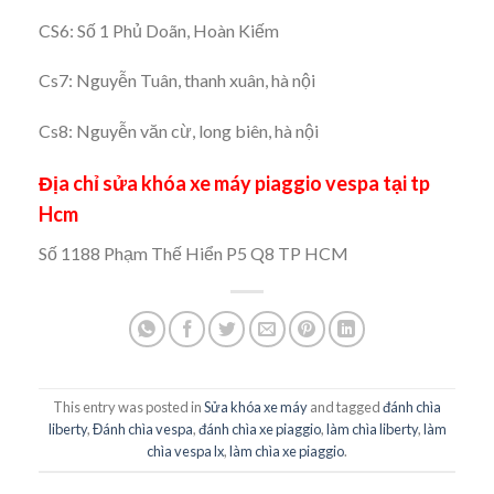
CS6: Số 1 Phủ Doãn, Hoàn Kiếm
Cs7: Nguyễn Tuân, thanh xuân, hà nội
Cs8: Nguyễn văn cừ, long biên, hà nội
Địa chỉ sửa khóa xe máy
piaggio vespa
tại tp
Hcm
Số 1188 Phạm Thế Hiển P5 Q8 TP HCM
This entry was posted in
Sửa khóa xe máy
and tagged
đánh chìa
liberty
,
Đánh chìa vespa
,
đánh chìa xe piaggio
,
làm chìa liberty
,
làm
chìa vespa lx
,
làm chìa xe piaggio
.