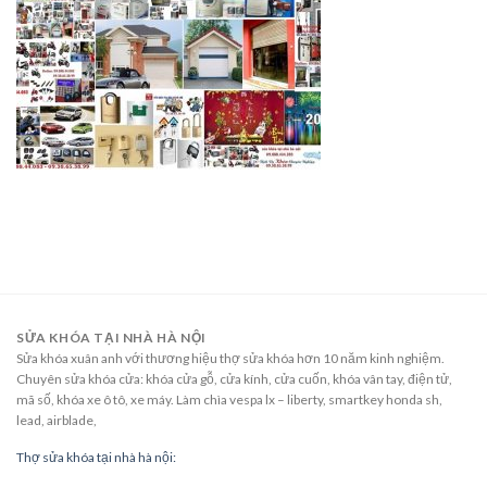
SỬA KHÓA TẠI NHÀ HÀ NỘI
Sửa khóa xuân anh với thương hiệu thợ sửa khóa hơn 10 năm kinh nghiệm.
Chuyên sửa khóa cửa: khóa cửa gỗ, cửa kính, cửa cuốn, khóa vân tay, điện tử,
mã số, khóa xe ô tô, xe máy. Làm chìa vespa lx – liberty, smartkey honda sh,
lead, airblade,
Thợ sửa khóa tại nhà hà nội: