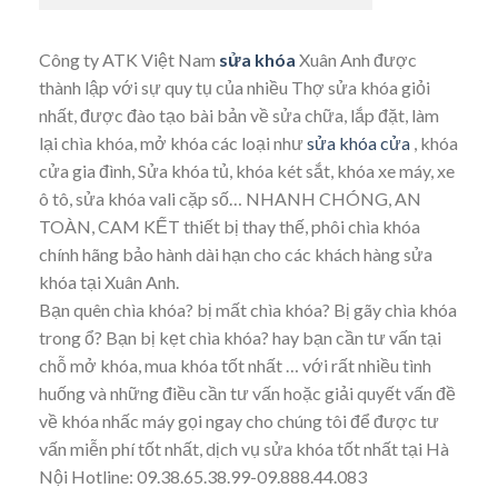
Công ty ATK Việt Nam
sửa khóa
Xuân Anh được
thành lập với sự quy tụ của nhiều Thợ sửa khóa giỏi
nhất, được đào tạo bài bản về sửa chữa, lắp đặt, làm
lại chìa khóa, mở khóa các loại như
sửa khóa cửa
, khóa
cửa gia đình, Sửa khóa tủ, khóa két sắt, khóa xe máy, xe
ô tô, sửa khóa vali cặp số… NHANH CHÓNG, AN
TOÀN, CAM KẾT thiết bị thay thế, phôi chìa khóa
chính hãng bảo hành dài hạn cho các khách hàng sửa
khóa tại Xuân Anh.
Bạn quên chìa khóa? bị mất chìa khóa? Bị gãy chìa khóa
trong ổ? Bạn bị kẹt chìa khóa? hay bạn cần tư vấn tại
chỗ mở khóa, mua khóa tốt nhất … với rất nhiều tình
huống và những điều cần tư vấn hoặc giải quyết vấn đề
về khóa nhấc máy gọi ngay cho chúng tôi để được tư
vấn miễn phí tốt nhất, dịch vụ sửa khóa tốt nhất tại Hà
Nội Hotline: 09.38.65.38.99-09.888.44.083