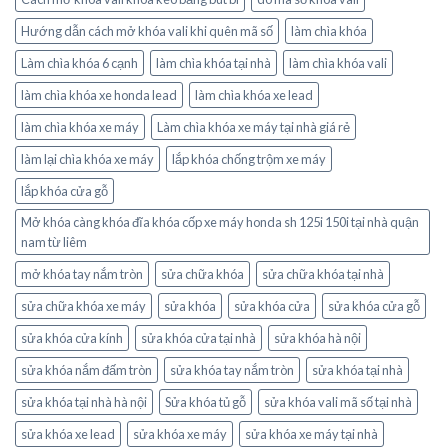
Hướng dẫn cách mở khóa vali khi quên mã số
làm chìa khóa
Làm chìa khóa 6 cạnh
làm chìa khóa tại nhà
làm chìa khóa vali
làm chìa khóa xe honda lead
làm chìa khóa xe lead
làm chìa khóa xe máy
Làm chìa khóa xe máy tại nhà giá rẻ
làm lại chìa khóa xe máy
lắp khóa chống trộm xe máy
lắp khóa cửa gỗ
Mở khóa càng khóa đĩa khóa cốp xe máy honda sh 125i 150i tại nhà quận
nam từ liêm
mở khóa tay nắm tròn
sửa chữa khóa
sửa chữa khóa tại nhà
sửa chữa khóa xe máy
sửa khóa
sửa khóa cửa
sửa khóa cửa gỗ
sửa khóa cửa kính
sửa khóa cửa tại nhà
sửa khóa hà nội
sửa khóa nắm đấm tròn
sửa khóa tay nắm tròn
sửa khóa tại nhà
sửa khóa tại nhà hà nội
Sửa khóa tủ gỗ
sửa khóa vali mã số tại nhà
sửa khóa xe lead
sửa khóa xe máy
sửa khóa xe máy tại nhà