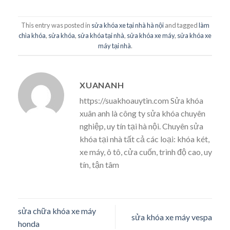
This entry was posted in
sửa khóa xe tại nhà hà nội
and tagged
làm
chìa khóa
,
sửa khóa
,
sửa khóa tại nhà
,
sửa khóa xe máy
,
sửa khóa xe
máy tại nhà
.
XUANANH
https://suakhoauytin.com Sửa khóa
xuân anh là công ty sửa khóa chuyên
nghiệp, uy tín tại hà nội. Chuyên sửa
khóa tại nhà tất cả các loại: khóa két,
xe máy, ô tô, cửa cuốn, trình độ cao, uy
tín, tận tâm
sửa chữa khóa xe máy
sửa khóa xe máy vespa
honda