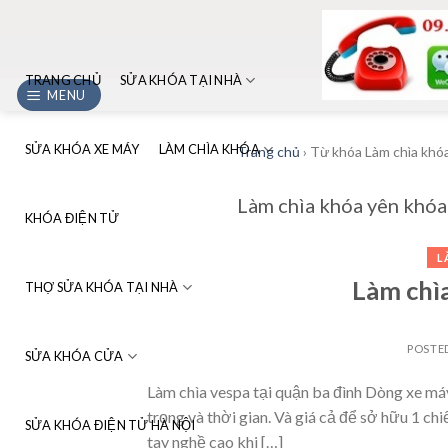
Skip
to
content
TRANG CHỦ
SỬA KHÓA TẠI NHÀ
MENU
SỬA KHÓA XE MÁY
LÀM CHÌA KHÓA
Trang chủ
›
Từ khóa Làm chìa khóa
Làm chìa khóa yên khóa 
KHÓA ĐIỆN TỬ
L
Làm chìa
THỢ SỬA KHÓA TẠI NHÀ
POSTE
SỬA KHÓA CỬA
Làm chìa vespa tại quận ba đình Dòng xe máy
trọng và thời gian. Và giá cả để sở hữu 1 ch
SỬA KHÓA ĐIỆN TỬ HÀ NỘI
tay nghề cao khi […]