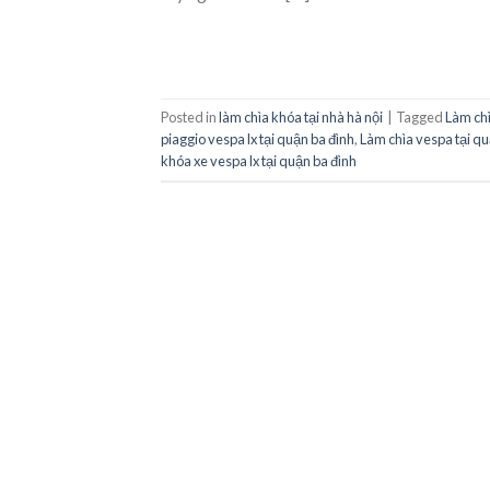
Posted in
làm chìa khóa tại nhà hà nội
|
Tagged
Làm chì
piaggio vespa lx tại quận ba đình
,
Làm chìa vespa tại qu
khóa xe vespa lx tại quận ba đình