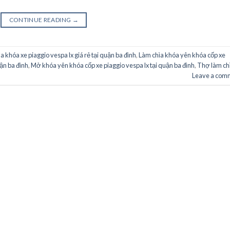
CONTINUE READING
→
a khóa xe piaggio vespa lx giá rẻ tại quận ba đình
,
Làm chìa khóa yên khóa cốp xe
ận ba đình
,
Mở khóa yên khóa cốp xe piaggio vespa lx tại quận ba đình
,
Thợ làm ch
Leave a com