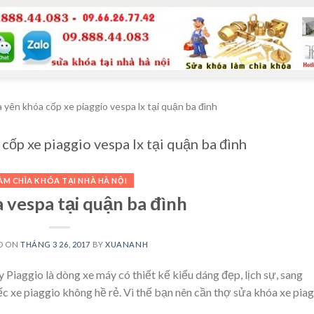
 yên khóa cốp xe piaggio vespa lx tại quận ba đình
cốp xe piaggio vespa lx tại quận ba đình
ÀM CHÌA KHÓA TẠI NHÀ HÀ NỘI
 vespa tại quận ba đình
D ON
THÁNG 3 26, 2017
BY
XUANANH
 Piaggio là dòng xe máy có thiết kế kiểu dáng đẹp, lịch sự, sang
iếc xe piaggio không hề rẻ. Vì thế bạn nên cần thợ sửa khóa xe pia