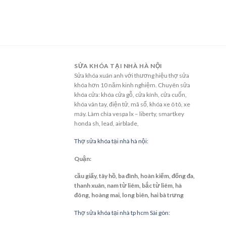
SỬA KHÓA TẠI NHÀ HÀ NỘI
Sửa khóa xuân anh với thương hiệu thợ sửa
khóa hơn 10 năm kinh nghiệm. Chuyên sửa
khóa cửa: khóa cửa gỗ, cửa kính, cửa cuốn,
khóa vân tay, điện tử, mã số, khóa xe ô tô, xe
máy. Làm chìa vespa lx – liberty, smartkey
honda sh, lead, airblade,
Thợ sửa khóa tại nhà hà nội:
Quận:
cầu giấy, tây hồ, ba đình, hoàn kiếm, đống đa,
thanh xuân, nam từ liêm, bắc từ liêm, hà
đông, hoàng mai, long biên, hai bà trưng
Thợ sửa khóa tại nhà tp hcm Sài gòn: