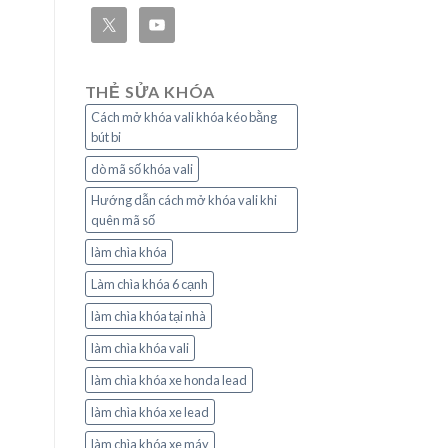
THẺ SỬA KHÓA
Cách mở khóa vali khóa kéo bằng
bút bi
dò mã số khóa vali
Hướng dẫn cách mở khóa vali khi
quên mã số
làm chìa khóa
Làm chìa khóa 6 cạnh
làm chìa khóa tại nhà
làm chìa khóa vali
làm chìa khóa xe honda lead
làm chìa khóa xe lead
làm chìa khóa xe máy