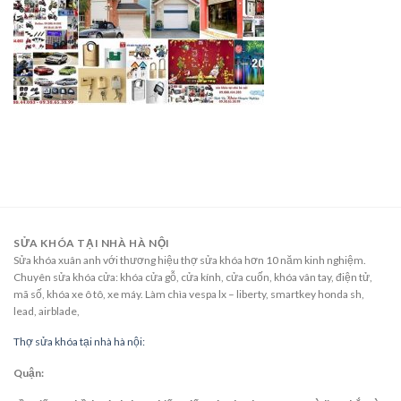
SỬA KHÓA TẠI NHÀ HÀ NỘI
Sửa khóa xuân anh với thương hiệu thợ sửa khóa hơn 10 năm kinh nghiệm.
Chuyên sửa khóa cửa: khóa cửa gỗ, cửa kính, cửa cuốn, khóa vân tay, điện tử,
mã số, khóa xe ô tô, xe máy. Làm chìa vespa lx – liberty, smartkey honda sh,
lead, airblade,
Thợ sửa khóa tại nhà hà nội:
Quận: