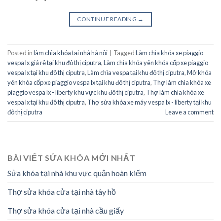
CONTINUE READING
→
Posted in
làm chìa khóa tại nhà hà nội
|
Tagged
Làm chìa khóa xe piaggio
vespa lx giá rẻ tại khu đô thị ciputra
,
Làm chìa khóa yên khóa cốp xe piaggio
vespa lx tại khu đô thị ciputra
,
Làm chìa vespa tại khu đô thị ciputra
,
Mở khóa
yên khóa cốp xe piaggio vespa lx tại khu đô thị ciputra
,
Thợ làm chìa khóa xe
piaggio vespa lx - liberty khu vực khu đô thị ciputra
,
Thợ làm chìa khóa xe
vespa lx tại khu đô thị ciputra
,
Thợ sửa khóa xe máy vespa lx - liberty tại khu
đô thị ciputra
Leave a comment
BÀI VIẾT SỬA KHÓA MỚI NHẤT
Sửa khóa tại nhà khu vực quận hoàn kiếm
Thợ sửa khóa cửa tại nhà tây hồ
Thợ sửa khóa cửa tại nhà cầu giấy