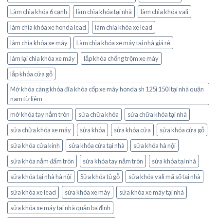
Làm chìa khóa 6 cạnh
làm chìa khóa tại nhà
làm chìa khóa vali
làm chìa khóa xe honda lead
làm chìa khóa xe lead
làm chìa khóa xe máy
Làm chìa khóa xe máy tại nhà giá rẻ
làm lại chìa khóa xe máy
lắp khóa chống trộm xe máy
lắp khóa cửa gỗ
Mở khóa càng khóa đĩa khóa cốp xe máy honda sh 125i 150i tại nhà quận
nam từ liêm
mở khóa tay nắm tròn
sửa chữa khóa
sửa chữa khóa tại nhà
sửa chữa khóa xe máy
sửa khóa
sửa khóa cửa
sửa khóa cửa gỗ
sửa khóa cửa kính
sửa khóa cửa tại nhà
sửa khóa hà nội
sửa khóa nắm đấm tròn
sửa khóa tay nắm tròn
sửa khóa tại nhà
sửa khóa tại nhà hà nội
Sửa khóa tủ gỗ
sửa khóa vali mã số tại nhà
sửa khóa xe lead
sửa khóa xe máy
sửa khóa xe máy tại nhà
sửa khóa xe máy tại nhà quận ba đình