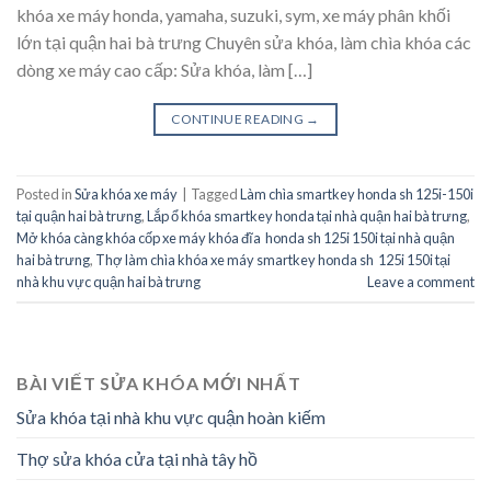
khóa xe máy honda, yamaha, suzuki, sym, xe máy phân khối
lớn tại quận hai bà trưng Chuyên sửa khóa, làm chìa khóa các
dòng xe máy cao cấp: Sửa khóa, làm […]
CONTINUE READING
→
Posted in
Sửa khóa xe máy
|
Tagged
Làm chìa smartkey honda sh 125i-150i
tại quận hai bà trưng
,
Lắp ổ khóa smartkey honda tại nhà quận hai bà trưng
,
Mở khóa càng khóa cốp xe máy khóa đĩa honda sh 125i 150i tại nhà quận
hai bà trưng
,
Thợ làm chìa khóa xe máy smartkey honda sh 125i 150i tại
nhà khu vực quận hai bà trưng
Leave a comment
BÀI VIẾT SỬA KHÓA MỚI NHẤT
Sửa khóa tại nhà khu vực quận hoàn kiếm
Thợ sửa khóa cửa tại nhà tây hồ