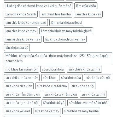
Hướng dẫn cách mở khóa vali khi quên mã số
làm chìa khóa
Làm chìa khóa 6 cạnh
làm chìa khóa tại nhà
làm chìa khóa vali
làm chìa khóa xe honda lead
làm chìa khóa xe lead
làm chìa khóa xe máy
Làm chìa khóa xe máy tại nhà giá rẻ
làm lại chìa khóa xe máy
lắp khóa chống trộm xe máy
lắp khóa cửa gỗ
Mở khóa càng khóa đĩa khóa cốp xe máy honda sh 125i 150i tại nhà quận
nam từ liêm
mở khóa tay nắm tròn
sửa chữa khóa
sửa chữa khóa tại nhà
sửa chữa khóa xe máy
sửa khóa
sửa khóa cửa
sửa khóa cửa gỗ
sửa khóa cửa kính
sửa khóa cửa tại nhà
sửa khóa hà nội
sửa khóa nắm đấm tròn
sửa khóa tay nắm tròn
sửa khóa tại nhà
sửa khóa tại nhà hà nội
Sửa khóa tủ gỗ
sửa khóa vali mã số tại nhà
sửa khóa xe lead
sửa khóa xe máy
sửa khóa xe máy tại nhà