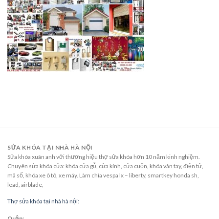
SỬA KHÓA TẠI NHÀ HÀ NỘI
Sửa khóa xuân anh với thương hiệu thợ sửa khóa hơn 10 năm kinh nghiệm.
Chuyên sửa khóa cửa: khóa cửa gỗ, cửa kính, cửa cuốn, khóa vân tay, điện tử,
mã số, khóa xe ô tô, xe máy. Làm chìa vespa lx – liberty, smartkey honda sh,
lead, airblade,
Thợ sửa khóa tại nhà hà nội:
Quận: