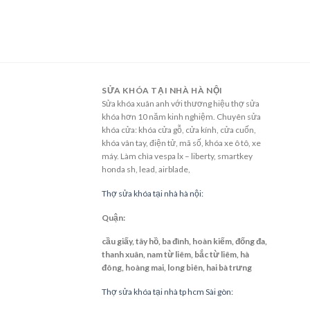
SỬA KHÓA TẠI NHÀ HÀ NỘI
Sửa khóa xuân anh với thương hiệu thợ sửa
khóa hơn 10 năm kinh nghiệm. Chuyên sửa
khóa cửa: khóa cửa gỗ, cửa kính, cửa cuốn,
khóa vân tay, điện tử, mã số, khóa xe ô tô, xe
máy. Làm chìa vespa lx – liberty, smartkey
honda sh, lead, airblade,
Thợ sửa khóa tại nhà hà nội:
Quận:
cầu giấy, tây hồ, ba đình, hoàn kiếm, đống đa,
thanh xuân, nam từ liêm, bắc từ liêm, hà
đông, hoàng mai, long biên, hai bà trưng
Thợ sửa khóa tại nhà tp hcm Sài gòn: