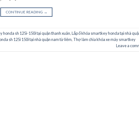
CONTINUE READING
→
y honda sh 125i-150i tại quận thanh xuân
,
Lắp ổ khóa smartkey honda tại nhà qu
nda sh 125i 150i tại nhà quận nam từ liêm
,
Thợ làm chìa khóa xe máy smartkey
Leave a com