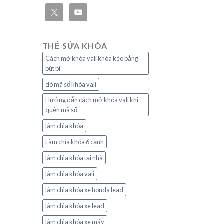
THẺ SỬA KHÓA
Cách mở khóa vali khóa kéo bằng
bút bi
dò mã số khóa vali
Hướng dẫn cách mở khóa vali khi
quên mã số
làm chìa khóa
Làm chìa khóa 6 cạnh
làm chìa khóa tại nhà
làm chìa khóa vali
làm chìa khóa xe honda lead
làm chìa khóa xe lead
làm chìa khóa xe máy