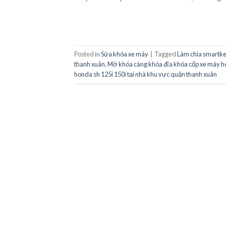
Posted in
Sửa khóa xe máy
|
Tagged
Làm chìa smartke
thanh xuân
,
Mở khóa càng khóa đĩa khóa cốp xe máy ho
honda sh 125i 150i tại nhà khu vực quận thanh xuân