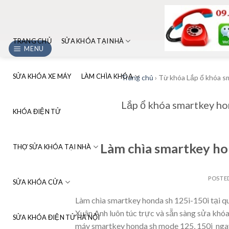
Skip
to
content
TRANG CHỦ
SỬA KHÓA TẠI NHÀ
MENU
SỬA KHÓA XE MÁY
LÀM CHÌA KHÓA
Trang chủ
›
Từ khóa Lắp ổ khóa s
Lắp ổ khóa smartkey ho
KHÓA ĐIỆN TỬ
Làm chìa smartkey ho
THỢ SỬA KHÓA TẠI NHÀ
POSTE
SỬA KHÓA CỬA
Làm chìa smartkey honda sh 125i-150i tại q
Xuân Anh luôn túc trực và sẵn sàng sửa khóa
SỬA KHÓA ĐIỆN TỬ HÀ NỘI
máy smartkey honda sh mode 125, 150i nga