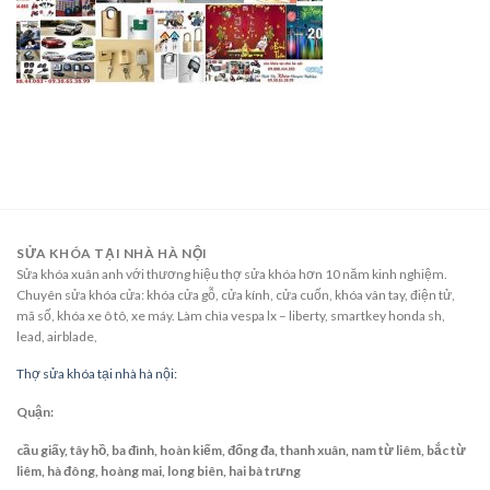
SỬA KHÓA TẠI NHÀ HÀ NỘI
Sửa khóa xuân anh với thương hiệu thợ sửa khóa hơn 10 năm kinh nghiệm.
Chuyên sửa khóa cửa: khóa cửa gỗ, cửa kính, cửa cuốn, khóa vân tay, điện tử,
mã số, khóa xe ô tô, xe máy. Làm chìa vespa lx – liberty, smartkey honda sh,
lead, airblade,
Thợ sửa khóa tại nhà hà nội:
Quận:
cầu giấy, tây hồ, ba đình, hoàn kiếm, đống đa, thanh xuân, nam từ liêm, bắc từ
liêm, hà đông, hoàng mai, long biên, hai bà trưng