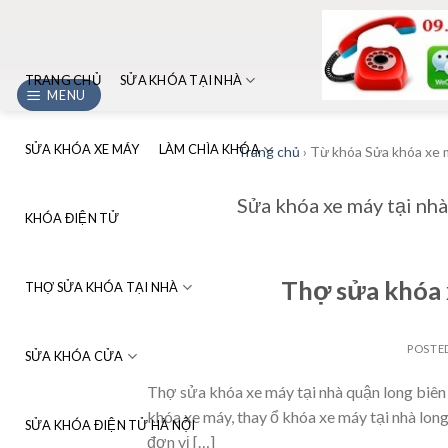
Skip
to
content
TRANG CHỦ
SỬA KHÓA TẠI NHÀ
MENU
SỬA KHÓA XE MÁY
LÀM CHÌA KHÓA
Trang chủ
›
Từ khóa Sửa khóa xe má
Sửa khóa xe máy tại nhà 
KHÓA ĐIỆN TỬ
Thợ sửa khóa 
THỢ SỬA KHÓA TẠI NHÀ
POSTE
SỬA KHÓA CỬA
Thợ sửa khóa xe máy tại nhà quận long biên 
khóa xe máy, thay ổ khóa xe máy tại nhà long
SỬA KHÓA ĐIỆN TỬ HÀ NỘI
đơn vị […]