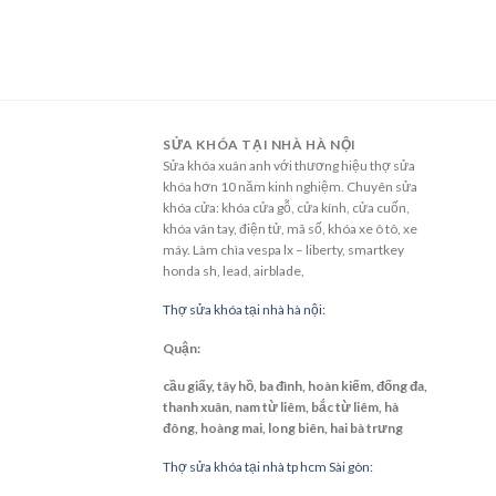
SỬA KHÓA TẠI NHÀ HÀ NỘI
Sửa khóa xuân anh với thương hiệu thợ sửa
khóa hơn 10 năm kinh nghiệm. Chuyên sửa
khóa cửa: khóa cửa gỗ, cửa kính, cửa cuốn,
khóa vân tay, điện tử, mã số, khóa xe ô tô, xe
máy. Làm chìa vespa lx – liberty, smartkey
honda sh, lead, airblade,
Thợ sửa khóa tại nhà hà nội:
Quận:
cầu giấy, tây hồ, ba đình, hoàn kiếm, đống đa,
thanh xuân, nam từ liêm, bắc từ liêm, hà
đông, hoàng mai, long biên, hai bà trưng
Thợ sửa khóa tại nhà tp hcm Sài gòn: