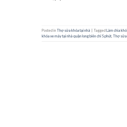
Posted in
Thợ sửa khóa tại nhà
|
Tagged
Làm chìa khóa
khóa xe máy tại nhà quận long biên chỉ 5 phút
,
Thợ sửa 