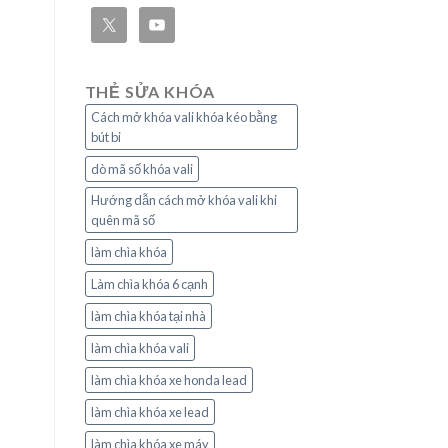
THẺ SỬA KHÓA
Cách mở khóa vali khóa kéo bằng
bút bi
dò mã số khóa vali
Hướng dẫn cách mở khóa vali khi
quên mã số
làm chìa khóa
Làm chìa khóa 6 cạnh
làm chìa khóa tại nhà
làm chìa khóa vali
làm chìa khóa xe honda lead
làm chìa khóa xe lead
làm chìa khóa xe máy