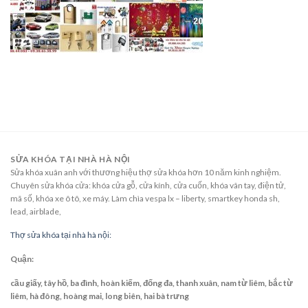
SỬA KHÓA TẠI NHÀ HÀ NỘI
Sửa khóa xuân anh với thương hiệu thợ sửa khóa hơn 10 năm kinh nghiệm.
Chuyên sửa khóa cửa: khóa cửa gỗ, cửa kính, cửa cuốn, khóa vân tay, điện tử,
mã số, khóa xe ô tô, xe máy. Làm chìa vespa lx – liberty, smartkey honda sh,
lead, airblade,
Thợ sửa khóa tại nhà hà nội:
Quận:
cầu giấy, tây hồ, ba đình, hoàn kiếm, đống đa, thanh xuân, nam từ liêm, bắc từ
liêm, hà đông, hoàng mai, long biên, hai bà trưng