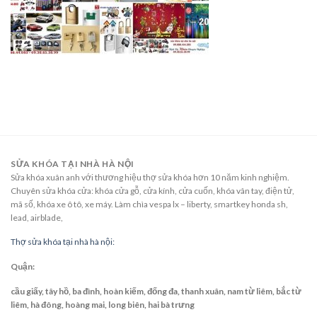
SỬA KHÓA TẠI NHÀ HÀ NỘI
Sửa khóa xuân anh với thương hiệu thợ sửa khóa hơn 10 năm kinh nghiệm.
Chuyên sửa khóa cửa: khóa cửa gỗ, cửa kính, cửa cuốn, khóa vân tay, điện tử,
mã số, khóa xe ô tô, xe máy. Làm chìa vespa lx – liberty, smartkey honda sh,
lead, airblade,
Thợ sửa khóa tại nhà hà nội:
Quận:
cầu giấy, tây hồ, ba đình, hoàn kiếm, đống đa, thanh xuân, nam từ liêm, bắc từ
liêm, hà đông, hoàng mai, long biên, hai bà trưng