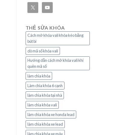
THẺ SỬA KHÓA
Cách mở khóa vali khóa kéo bằng
bút bi
dò mã số khóa vali
Hướng dẫn cách mở khóa vali khi
quên mã số
làm chìa khóa
Làm chìa khóa 6 cạnh
làm chìa khóa tại nhà
làm chìa khóa vali
làm chìa khóa xe honda lead
làm chìa khóa xe lead
làm chìa khóa xe máy