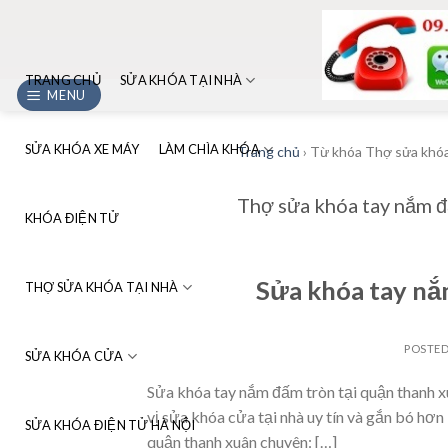
Skip
to
content
TRANG CHỦ
SỬA KHÓA TẠI NHÀ
MENU
SỬA KHÓA XE MÁY
LÀM CHÌA KHÓA
Trang chủ
›
Từ khóa Thợ sửa khóa
Thợ sửa khóa tay nắm đ
KHÓA ĐIỆN TỬ
Sửa khóa tay nắ
THỢ SỬA KHÓA TẠI NHÀ
POSTE
SỬA KHÓA CỬA
Sửa khóa tay nắm đấm tròn tại quận thanh x
vị sửa khóa cửa tại nhà uy tín và gắn bó hơ
SỬA KHÓA ĐIỆN TỬ HÀ NỘI
quận thanh xuân chuyên: […]