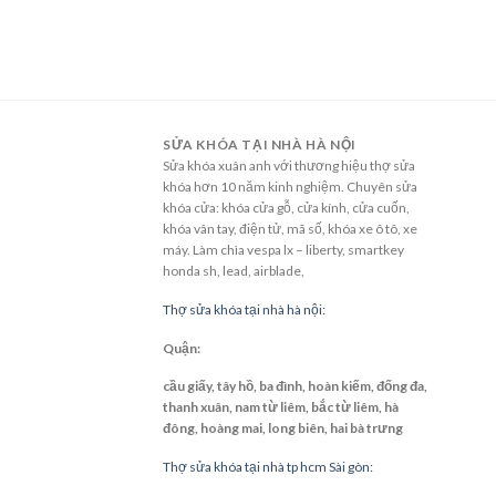
SỬA KHÓA TẠI NHÀ HÀ NỘI
Sửa khóa xuân anh với thương hiệu thợ sửa
khóa hơn 10 năm kinh nghiệm. Chuyên sửa
khóa cửa: khóa cửa gỗ, cửa kính, cửa cuốn,
khóa vân tay, điện tử, mã số, khóa xe ô tô, xe
máy. Làm chìa vespa lx – liberty, smartkey
honda sh, lead, airblade,
Thợ sửa khóa tại nhà hà nội:
Quận:
cầu giấy, tây hồ, ba đình, hoàn kiếm, đống đa,
thanh xuân, nam từ liêm, bắc từ liêm, hà
đông, hoàng mai, long biên, hai bà trưng
Thợ sửa khóa tại nhà tp hcm Sài gòn: