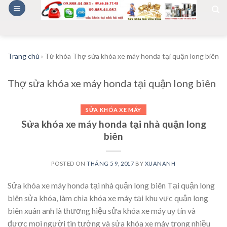
Skip
to
content
Trang chủ
›
Từ khóa Thợ sửa khóa xe máy honda tại quận long biên
Thợ sửa khóa xe máy honda tại quận long biên
SỬA KHÓA XE MÁY
Sửa khóa xe máy honda tại nhà quận long
biên
POSTED ON
THÁNG 5 9, 2017
BY
XUANANH
Sửa khóa xe máy honda tại nhà quận long biên Tại quận long
biên sửa khóa, làm chìa khóa xe máy tại khu vực quận long
biên xuân anh là thương hiệu sửa khóa xe máy uy tín và
được mọi người tin tưởng và sửa khóa xe máy trong nhiều