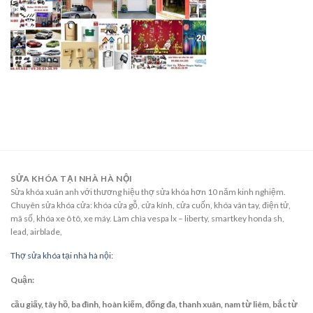
SỬA KHÓA TẠI NHÀ HÀ NỘI
Sửa khóa xuân anh với thương hiệu thợ sửa khóa hơn 10 năm kinh nghiệm.
Chuyên sửa khóa cửa: khóa cửa gỗ, cửa kính, cửa cuốn, khóa vân tay, điện tử,
mã số, khóa xe ô tô, xe máy. Làm chìa vespa lx – liberty, smartkey honda sh,
lead, airblade,
Thợ sửa khóa tại nhà hà nội:
Quận:
cầu giấy, tây hồ, ba đình, hoàn kiếm, đống đa, thanh xuân, nam từ liêm, bắc từ