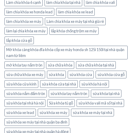
Làm chìa khóa 6 cạnh
làm chìa khóa tại nhà
làm chìa khóa vali
làm chìa khóa xe honda lead
làm chìa khóa xe lead
làm chìa khóa xe máy
Làm chìa khóa xe máy tại nhà giá rẻ
làm lại chìa khóa xe máy
lắp khóa chống trộm xe máy
lắp khóa cửa gỗ
Mở khóa càng khóa đĩa khóa cốp xe máy honda sh 125i 150i tại nhà quận
nam từ liêm
mở khóa tay nắm tròn
sửa chữa khóa
sửa chữa khóa tại nhà
sửa chữa khóa xe máy
sửa khóa
sửa khóa cửa
sửa khóa cửa gỗ
sửa khóa cửa kính
sửa khóa cửa tại nhà
sửa khóa hà nội
sửa khóa nắm đấm tròn
sửa khóa tay nắm tròn
sửa khóa tại nhà
sửa khóa tại nhà hà nội
Sửa khóa tủ gỗ
sửa khóa vali mã số tại nhà
sửa khóa xe lead
sửa khóa xe máy
sửa khóa xe máy tại nhà
sửa khóa xe máy tại nhà quận ba đình
sửa khóa xe máy tại nhà quận hà đông