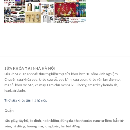
SỬA KHÓA TẠI NHÀ HÀ NỘI
Sửa khóa xuân anh với thương hiệu thợ sửa khóa hơn 10 năm kinh nghiệm.
Chuyên sửa khóa cửa: khóa cửa gỗ, cửa kính, cửa cuốn, khóa vân tay, điện tử,
mã số, khóa xe ô tô, xe máy. Làm chìa vespa lx – liberty, smartkey honda sh,
lead, airblade,
Thợ sửa khóa tại nhà hà nội:
Quận:
cầu giấy, tây hồ, ba đình, hoàn kiếm, đống đa, thanh xuân, nam từ liêm, bắc từ
liêm, hà đông, hoàng mai, long biên, hai bà trưng