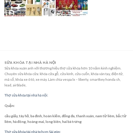
SỬA KHÓA TẠI NHÀ HÀ NỘI
Sửa khóa xuân anh với thương hiệu thợ sửa khóa hơn 10 năm kinh nghiệm.
Chuyên sửa khóa cửa: khóa cửa gỗ, cửa kính, cửa cuốn, khóa vân tay, điện tử,
mã số, khóa xe ô tô, xe máy. Làm chìa vespa lx – liberty, smartkey honda sh,
lead, airblade,
Thợ sửa khóa tại nhà hà nội:
Quận:
cầu giấy, tây hồ, ba đình, hoàn kiếm, đống đa, thanh xuân, nam từ liêm, bắc từ
liêm, hà đông, hoàng mai, long biên, hai bà trưng
Thợ sửa khóa tại nhà tp hcm Sài gòn: