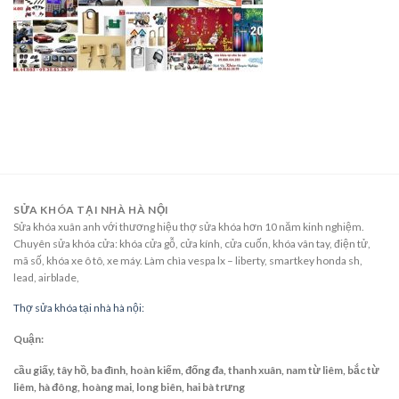
SỬA KHÓA TẠI NHÀ HÀ NỘI
Sửa khóa xuân anh với thương hiệu thợ sửa khóa hơn 10 năm kinh nghiệm.
Chuyên sửa khóa cửa: khóa cửa gỗ, cửa kính, cửa cuốn, khóa vân tay, điện tử,
mã số, khóa xe ô tô, xe máy. Làm chìa vespa lx – liberty, smartkey honda sh,
lead, airblade,
Thợ sửa khóa tại nhà hà nội:
Quận:
cầu giấy, tây hồ, ba đình, hoàn kiếm, đống đa, thanh xuân, nam từ liêm, bắc từ
liêm, hà đông, hoàng mai, long biên, hai bà trưng