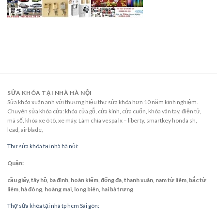
SỬA KHÓA TẠI NHÀ HÀ NỘI
Sửa khóa xuân anh với thương hiệu thợ sửa khóa hơn 10 năm kinh nghiệm.
Chuyên sửa khóa cửa: khóa cửa gỗ, cửa kính, cửa cuốn, khóa vân tay, điện tử,
mã số, khóa xe ô tô, xe máy. Làm chìa vespa lx – liberty, smartkey honda sh,
lead, airblade,
Thợ sửa khóa tại nhà hà nội:
Quận:
cầu giấy, tây hồ, ba đình, hoàn kiếm, đống đa, thanh xuân, nam từ liêm, bắc từ
liêm, hà đông, hoàng mai, long biên, hai bà trưng
Thợ sửa khóa tại nhà tp hcm Sài gòn: