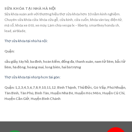
SỬA KHÓA TẠI NHÀ HÀ NỘI
Sửa khóa xuân anh với thương hiệu thợ sửa khóa hơn 10 năm kinh nghiệm.
Chuyên sửa khóa cửa: khóa cửa gỗ, cửa kính, cửa cuốn, khóa vân tay, điện tử,
mã số, khóa xe ô tô, xe máy. Làm chìa vespa lx – liberty, smartkey honda sh,
lead, airblade,
Thợ sửa khóa tại nhà hà nội:
Quận:
cầu giấy, tây hồ, ba đình, hoàn kiếm, đống đa, thanh xuân, nam từ liêm, bắc từ
liêm, hà đông, hoàng mai, long biên, hai bà trưng
Thợ sửa khóa tại nhà tp hcm Sài gòn:
Quận: 1,2,3,4,5,6,7,8,9,10,11,12
,
Bình Thạnh, Thủ Đức, Gò Vấp, Phú Nhuận,
Tân Bình, Tân Phú, Bình Tân, Huyện Nhà Bè, Huyện Hóc Môn, Huyện Củ Chi,
Huyện Cần Giờ, Huyện Bình Chánh