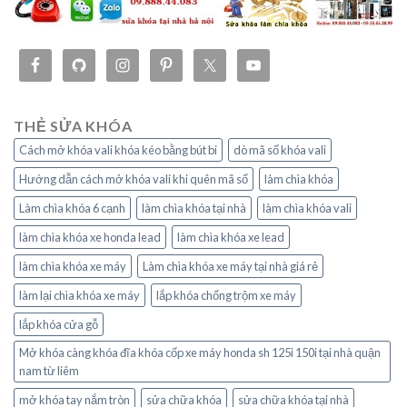
THẺ SỬA KHÓA
Cách mở khóa vali khóa kéo bằng bút bi
dò mã số khóa vali
Hướng dẫn cách mở khóa vali khi quên mã số
làm chìa khóa
Làm chìa khóa 6 cạnh
làm chìa khóa tại nhà
làm chìa khóa vali
làm chìa khóa xe honda lead
làm chìa khóa xe lead
làm chìa khóa xe máy
Làm chìa khóa xe máy tại nhà giá rẻ
làm lại chìa khóa xe máy
lắp khóa chống trộm xe máy
lắp khóa cửa gỗ
Mở khóa càng khóa đĩa khóa cốp xe máy honda sh 125i 150i tại nhà quận
nam từ liêm
mở khóa tay nắm tròn
sửa chữa khóa
sửa chữa khóa tại nhà