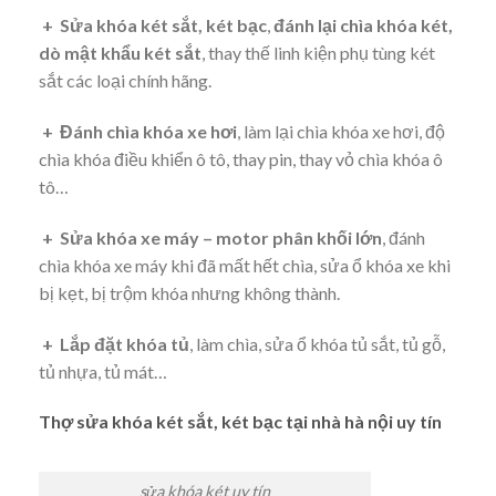
+ Sửa khóa két sắt, két bạc
,
đánh lại chìa khóa két,
dò mật khẩu két sắt
, thay thế linh kiện phụ tùng két
sắt các loại chính hãng.
+ Đánh chìa khóa xe hơi
, làm lại chìa khóa xe hơi, độ
chìa khóa điều khiển ô tô, thay pin, thay vỏ chìa khóa ô
tô…
+ Sửa khóa xe máy – motor phân khối lớn
, đánh
chìa khóa xe máy khi đã mất hết chìa, sửa ổ khóa xe khi
bị kẹt, bị trộm khóa nhưng không thành.
+ Lắp đặt khóa tủ
, làm chìa, sửa ổ khóa tủ sắt, tủ gỗ,
tủ nhựa, tủ mát…
Thợ sửa khóa két sắt, két bạc tại nhà hà nội uy tín
sửa khóa két uy tín